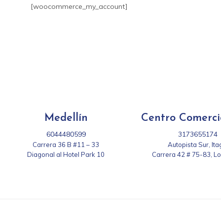
[woocommerce_my_account]
Medellín
Centro Comerci
6044480599
3173655174
Carrera 36 B #11 – 33
Autopista Sur, Ita
Diagonal al Hotel Park 10
Carrera 42 # 75-83, L