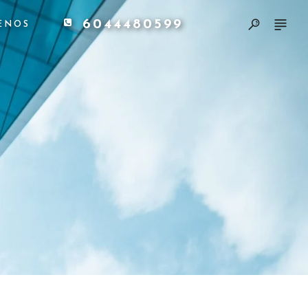
6044480599
ENOS