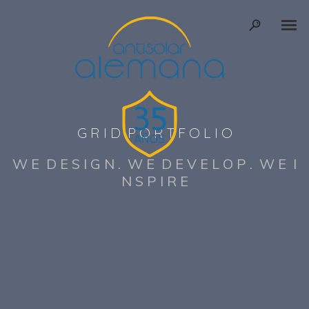
G R I D P O R T F O L I O
W E D E S I G N . W E D E V E L O P . W E I
N S P I R E