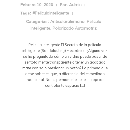
Admin
Febrero 10, 2026
Por:
|
|
#peliculainteligente
Tags:
|
Antisolaralemana
Pelicula
Categorias:
,
Inteligente
Polarizado Automotriz
,
Pelicula Inteligente El Secreto de la pelicula
inteligente (Sandblasting) Electrónico ¿Alguna vez
se ha preguntado cómo un vidrio puede pasar de
ser totalmente transparente a tener un acabado
mate con solo presionar un botón? Lo primero que
debe saber es que, a diferencia del esmerilado
tradicional, No es permanente tienes la opcion
controlar tu espacio […]