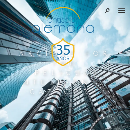
ARCHIVE FOR
THE
‘PELICULA
INTELIGENTE’
CATEGORY